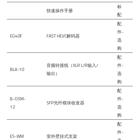
标
快速操作手册
配
配
件-
EG40F
FAST HEVC解码器
选
购
配
音频转接线（XLR L/R输入/
件-
BLA-10
输出）
选
购
配
B-OSM-
件-
SFP光纤模块收发器
12
选
购
配
件-
ES-WM
室外壁挂式支架