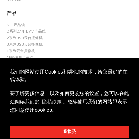
产品
NDI 产品线
D系列DANTE AV 产品线
2系列USB云台摄像机
3系列USB云台摄像机
6系列云台摄像机
4K摄像机产品线
7系列云台摄像机
8系列云台摄像机
我们的网站使用Cookies和类似的技术，给您最好的在
9系列云台摄像机
线体验。
R9系列云台摄像机
室外云台摄像机
要了解更多信息，以及如何更改您的设置，您可以在此
云台控制器
处阅读我们的
隐私政策
。继续使用我们的网站即表示
关联
您同意使用cookies。
微信公众号
商务合作
视频号
我接受