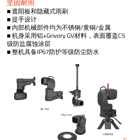
坚固耐用
■ 遮阳板和隐藏式雨刷
■ 提手设计
■ 内部机械部件均为不锈钢/黄铜/金属
■ 机身采用铝+Grivory GV材料，表面覆盖C5
级防盐腐蚀涂层
■ 整机具备IP67防护等级防尘防水