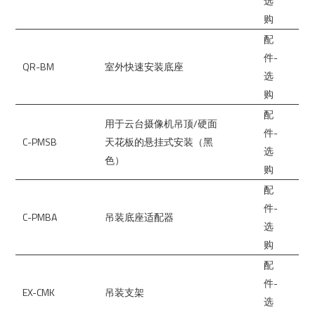
选
购
配
件-
QR-BM
室外快速安装底座
选
购
配
用于云台摄像机吊顶/硬面
件-
C-PMSB
天花板的悬挂式安装（黑
选
色）
购
配
件-
C-PMBA
吊装底座适配器
选
购
配
件-
EX-CMK
吊装支架
选