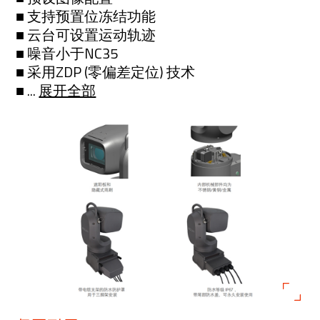
■ 支持预置位冻结功能
■ 云台可设置运动轨迹
■ 噪音小于NC35
■ 采用ZDP (零偏差定位) 技术
■ ...
展开全部