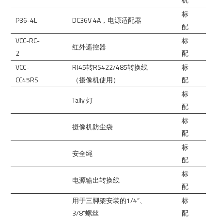
标
P36-4L
DC36V 4A，电源适配器
配
VCC-RC-
标
红外遥控器
2
配
VCC-
RJ45转RS422/485转换线
标
CC45RS
（摄像机使用）
配
标
Tally 灯
配
标
摄像机防尘袋
配
标
安全绳
配
标
电源输出转换线
配
用于三脚架安装的1/4“、
标
3/8”螺丝
配