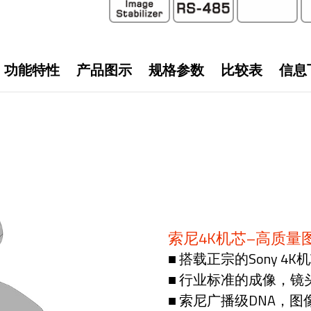
功能特性
产品图示
规格参数
比较表
信息
索尼4K机芯–高质量
■ 搭载正宗的Sony 4K
■ 行业标准的成像，
■ 索尼广播级DNA，