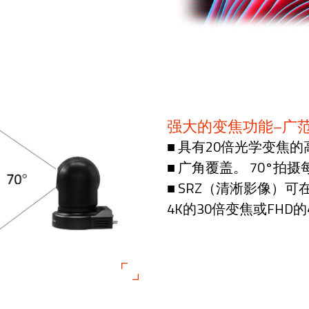
强大的变焦功能–广
■ 具有20倍光学变焦
■ 广角覆盖。 70°拍
■ SRZ（清淅影像）
4K的30倍变焦或FHD