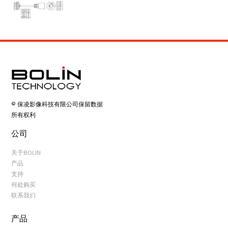
© 保凌影像科技有限公司保留数据
所有权利
公司
关于BOLIN
产品
支持
何处购买
联系我们
产品