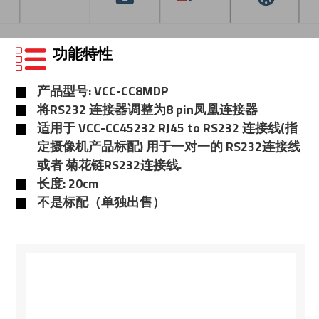
功能特性
产品型号: VCC-CC8MDP
将RS232 连接器调整为8 pin凤凰连接器
适用于 VCC-CC45232 RJ45 to RS232 连接线(指
定摄像机产品标配) 用于一对一的 RS232连接线
或者 菊花链RS232连接线.
长度: 20cm
不是标配（单独出售）