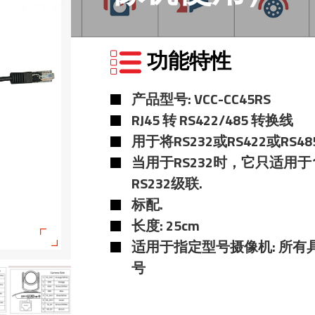
功能特性
产品型号: VCC-CC45RS
RJ45 转 RS422/485 转换线
用于将RS232或RS422或R
当用于RS232时，它只适用于
RS232级联.
标配.
长度: 25cm
适用于指定型号摄像机: 所有具备R
号