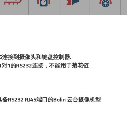
S485连接到摄像头和键盘控制器.
1对1的RS232连接，不能用于菊花链
S232 RJ45端口的Bolin 云台摄像机型