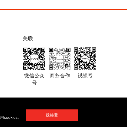
关联
视频号
微信公众
商务合作
号
我接受
ookies。