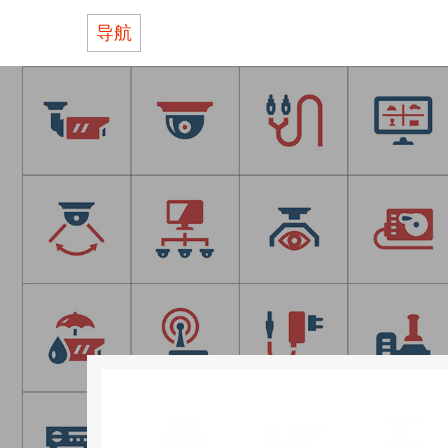
导航
关于BOLIN
产品
支持
何处购买
联系我们