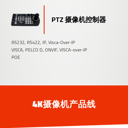
PTZ 摄像机控制器
RS232, RS422, IP, Visca-Over-IP
VISCA, PELCO D, ONVIF, VISCA-over-IP
POE
4K摄像机产品线