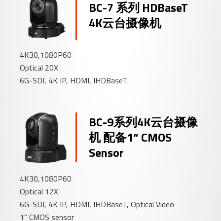
BC-7 系列 HDBaseT
4K云台摄像机
4K30,1080P60
Optical 20X
6G-SDI, 4K IP, HDMI, IHDBaseT
BC-9系列4K云台摄像
机 配备1“ CMOS
Sensor
4K30,1080P60
Optical 12X
6G-SDI, 4K IP, HDMI, IHDBaseT, Optical Video
1" CMOS sensor