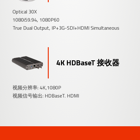
Optical 30X
1080i59.94, 1080P60
True Dual Output, IP+3G-SDI+HDMI Simultaneous
4K HDBaseT 接收器
视频分辨率: 4K,1080P
视频信号输出: HDBaseT. HDMI