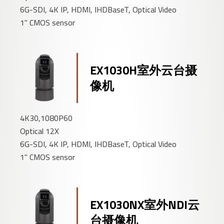
6G-SDI, 4K IP, HDMI, IHDBaseT, Optical Video
1" CMOS sensor
EX1030H室外云台摄
像机
4K30,1080P60
Optical 12X
6G-SDI, 4K IP, HDMI, IHDBaseT, Optical Video
1" CMOS sensor
EX1030NX室外NDI云
台摄像机