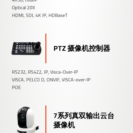
Optical 20X
HDMI, SDI, 4K IP, HDBaseT
PTZ 摄像机控制器
RS232, RS422, IP, Visca-Over-IP
VISCA, PELCO D, ONVIF, VISCA-over-IP
POE
7系列真双输出云台
摄像机