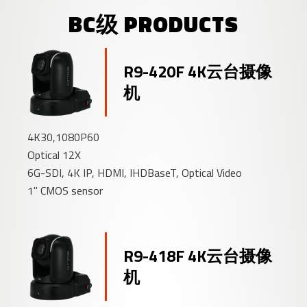
BC级 PRODUCTS
R9-420F 4K云台摄像
机
4K30,1080P60
Optical 12X
6G-SDI, 4K IP, HDMI, IHDBaseT, Optical Video
1" CMOS sensor
R9-418F 4K云台摄像
机