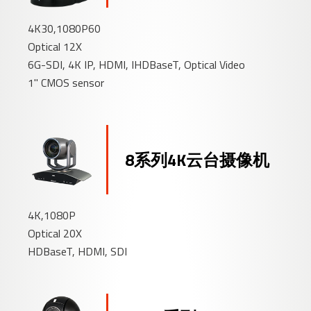
4K30,1080P60
Optical 12X
6G-SDI, 4K IP, HDMI, IHDBaseT, Optical Video
1" CMOS sensor
8系列4K云台摄像机
4K,1080P
Optical 20X
HDBaseT, HDMI, SDI