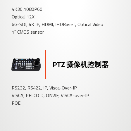
4K30,1080P60
Optical 12X
6G-SDI, 4K IP, HDMI, IHDBaseT, Optical Video
1" CMOS sensor
PTZ 摄像机控制器
RS232, RS422, IP, Visca-Over-IP
VISCA, PELCO D, ONVIF, VISCA-over-IP
POE