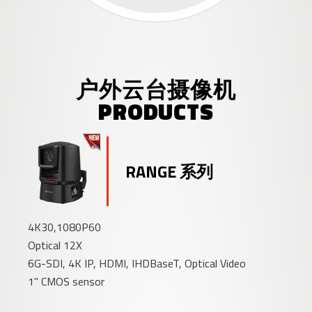
户外云台摄像机
PRODUCTS
RANGE 系列
4K30,1080P60
Optical 12X
6G-SDI, 4K IP, HDMI, IHDBaseT, Optical Video
1" CMOS sensor