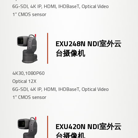
6G-SDI, 4K IP, HDMI, IHDBaseT, Optical Video
1" CMOS sensor
EXU248N NDI室外云
台摄像机
4K30,1080P60
Optical 12X
6G-SDI, 4K IP, HDMI, IHDBaseT, Optical Video
1" CMOS sensor
EXU420N NDI室外云
台摄像机