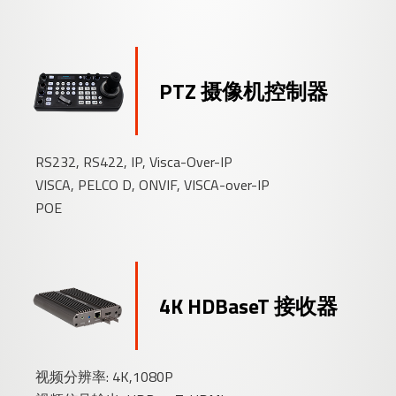
PTZ 摄像机控制器
RS232, RS422, IP, Visca-Over-IP
VISCA, PELCO D, ONVIF, VISCA-over-IP
POE
4K HDBaseT 接收器
视频分辨率: 4K,1080P