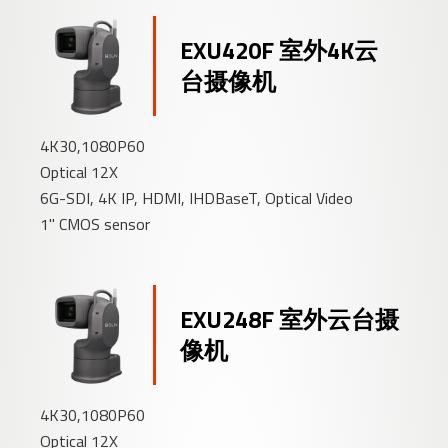
EXU420F 室外4K云
台摄像机
4K30,1080P60
Optical 12X
6G-SDI, 4K IP, HDMI, IHDBaseT, Optical Video
1" CMOS sensor
EXU248F 室外云台摄
像机
4K30,1080P60
Optical 12X