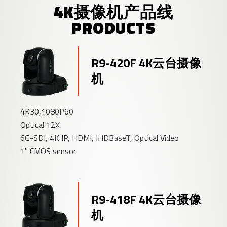
4K摄像机产品线
PRODUCTS
R9-420F 4K云台摄像
机
4K30,1080P60
Optical 12X
6G-SDI, 4K IP, HDMI, IHDBaseT, Optical Video
1" CMOS sensor
R9-418F 4K云台摄像
机