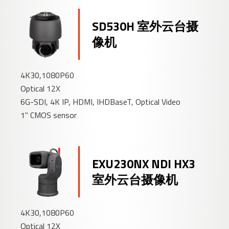
SD530H 室外云台摄
像机
4K30,1080P60
Optical 12X
6G-SDI, 4K IP, HDMI, IHDBaseT, Optical Video
1" CMOS sensor
EXU230NX NDI HX3
室外云台摄像机
4K30,1080P60
Optical 12X