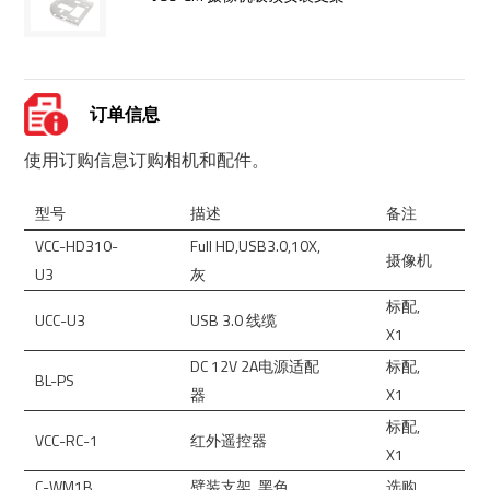
订单信息
使用订购信息订购相机和配件。
型号
描述
备注
VCC-HD310-
Full HD,USB3.0,10X,
摄像机
U3
灰
标配,
UCC-U3
USB 3.0 线缆
X1
DC 12V 2A电源适配
标配,
BL-PS
器
X1
标配,
VCC-RC-1
红外遥控器
X1
C-WM1B
壁装支架, 黑色
选购