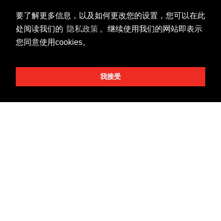
产品
要了解更多信息，以及如何更改您的设置，您可以在此
NDI 产品线
D系列DANTE AV 产品线
处阅读我们的
隐私政策
。继续使用我们的网站即表示
2系列USB云台摄像机
您同意使用cookies。
3系列USB云台摄像机
6系列云台摄像机
4K摄像机产品线
我接受
7系列云台摄像机
8系列云台摄像机
9系列云台摄像机
R9系列云台摄像机
室外云台摄像机
云台控制器
^
关联