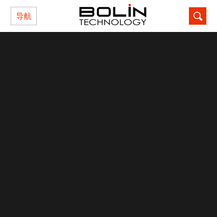
导航
记住密码
忘记密码?
还不是本站用户？点击这里注册