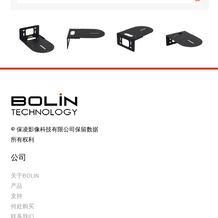
© 保凌影像科技有限公司保留数据
所有权利
公司
关于BOLIN
产品
支持
何处购买
联系我们