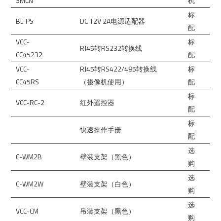
SMCN
机
标
BL-PS
DC 12V 2A电源适配器
配
VCC-
标
RJ45转RS232转换线
CC45232
配
VCC-
RJ45转RS422/485转换线
标
CC45RS
（摄像机使用）
配
标
VCC-RC-2
红外遥控器
配
标
快速操作手册
配
选
C-WM2B
壁装支架（黑色）
购
选
C-WM2W
壁装支架（白色）
购
选
VCC-CM
吊装支架（黑色）
购