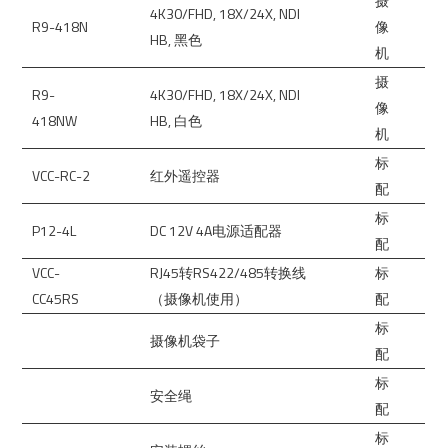
摄
4K30/FHD, 18X/24X, NDI
R9-418N
像
HB, 黑色
机
摄
R9-
4K30/FHD, 18X/24X, NDI
像
418NW
HB, 白色
机
标
VCC-RC-2
红外遥控器
配
标
P12-4L
DC 12V 4A电源适配器
配
VCC-
RJ45转RS422/485转换线
标
CC45RS
（摄像机使用）
配
标
摄像机袋子
配
标
安全绳
配
标