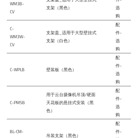
WM3B-
支架（黑色）
选
CV
购
配
C-
支架盖_适用于大型壁挂式
件-
WM3W-
支架（白色）
选
CV
购
配
件-
C-WPLB
壁装板（黑色）
选
购
配
用于云台摄像机吊顶/硬面
件-
C-PMSB
天花板的悬挂式安装（黑
选
色）
购
配
BL-CM-
件-
吊装支架（黑色）