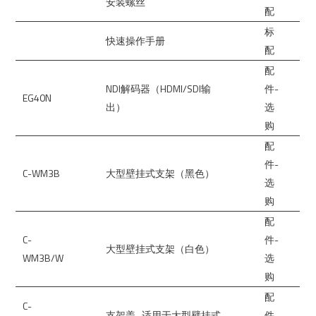
安装螺丝
配
标
快速操作手册
配
配
NDI解码器（HDMI/SDI输
件-
EG40N
出）
选
购
配
件-
C-WM3B
大型壁挂式支架（黑色）
选
购
配
C-
件-
大型壁挂式支架（白色）
WM3B/W
选
购
配
C-
支架盖_适用于大型壁挂式
件-