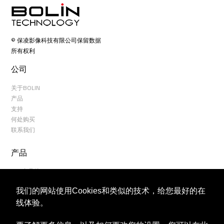
© 保凌影像科技有限公司保留数据
所有权利
公司
关于BOLIN
产品
支持
何处购买
联系我们
产品
NDI 产品线
D系列DANTE AV 产品线
我们的网站使用Cookies和类似的技术，给您最好的在
2系列USB云台摄像机
3系列USB云台摄像机
线体验。
6系列云台摄像机
4K摄像机产品线