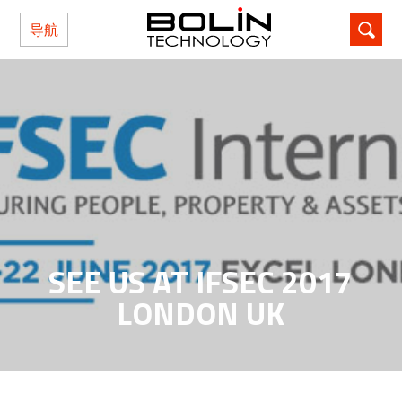
导航
SEE US AT IFSEC 2017
LONDON UK