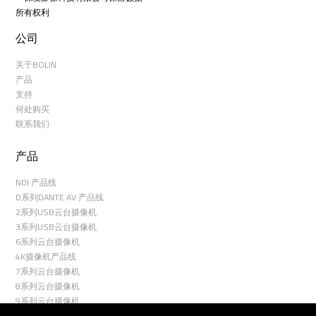
所有权利
公司
关于BOLIN
产品
支持
何处购买
联系我们
产品
NDI 产品线
D系列DANTE AV 产品线
2系列USB云台摄像机
3系列USB云台摄像机
6系列云台摄像机
4K摄像机产品线
7系列云台摄像机
8系列云台摄像机
9系列云台摄像机
R9系列云台摄像机