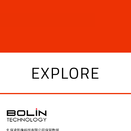
EXPLORE
© 保凌影像科技有限公司保留数据