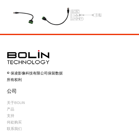
© 保凌影像科技有限公司保留数据
所有权利
公司
关于BOLIN
产品
支持
何处购买
联系我们