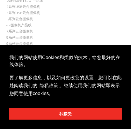
D系列DANTE AV 产品线
2系列USB云台摄像机
3系列USB云台摄像机
6系列云台摄像机
4K摄像机产品线
7系列云台摄像机
8系列云台摄像机
9系列云台摄像机
R9系列云台摄像机
室外云台摄像机
我们的网站使用Cookies和类似的技术，给您最好的在
云台控制器
线体验。
关联
要了解更多信息，以及如何更改您的设置，您可以在此
处阅读我们的
隐私政策
。继续使用我们的网站即表示
您同意使用cookies。
我接受
视频号
微信公众号
商务合作