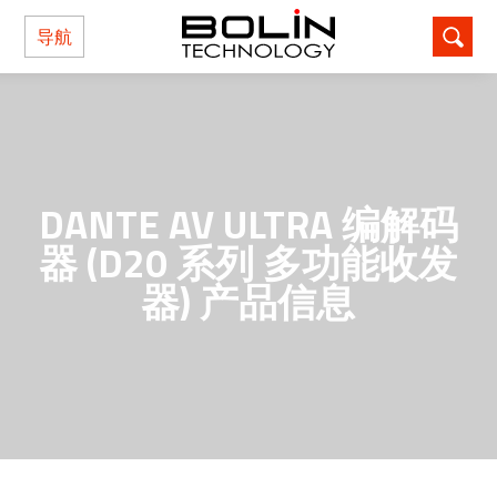
导航
DANTE AV ULTRA 编解码
器 (D20 系列 多功能收发
器) 产品信息