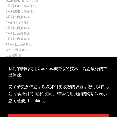
D系列DANTE AV 产品线
2系列USB云台摄像机
3系列USB云台摄像机
6系列云台摄像机
4K摄像机产品线
7系列云台摄像机
8系列云台摄像机
9系列云台摄像机
R9系列云台摄像机
室外云台摄像机
云台控制器
关联
我们的网站使用Cookies和类似的技术，给您最好的在
线体验。
要了解更多信息，以及如何更改您的设置，您可以在此
处阅读我们的
隐私政策
。继续使用我们的网站即表示
您同意使用cookies。
视频号
微信公众号
商务合作