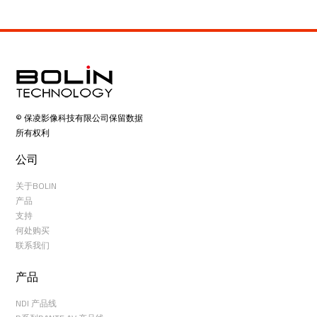
© 保凌影像科技有限公司保留数据
所有权利
公司
关于BOLIN
产品
支持
何处购买
联系我们
产品
NDI 产品线