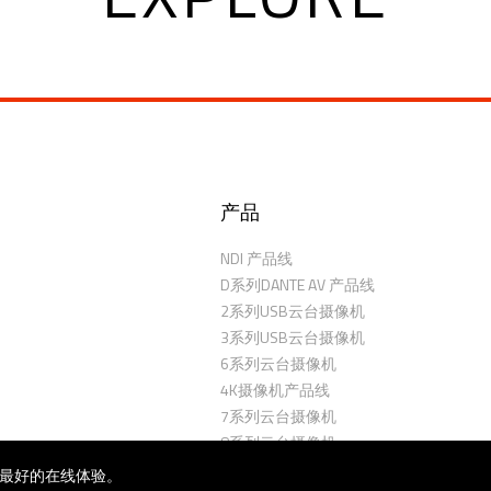
产品
NDI 产品线
D系列DANTE AV 产品线
2系列USB云台摄像机
3系列USB云台摄像机
6系列云台摄像机
4K摄像机产品线
7系列云台摄像机
8系列云台摄像机
9系列云台摄像机
您最好的在线体验。