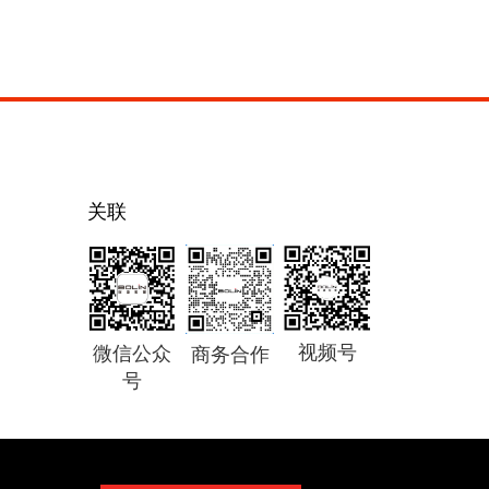
关联
视频号
微信公众
商务合作
号