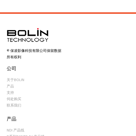
© 保凌影像科技有限公司保留数据
所有权利
公司
关于BOLIN
产品
支持
何处购买
联系我们
产品
NDI 产品线