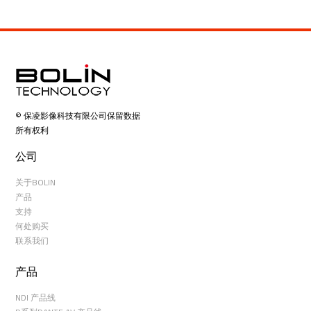
© 保凌影像科技有限公司保留数据
所有权利
公司
关于BOLIN
产品
支持
何处购买
联系我们
产品
NDI 产品线