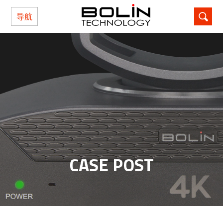
导航
CASE POST