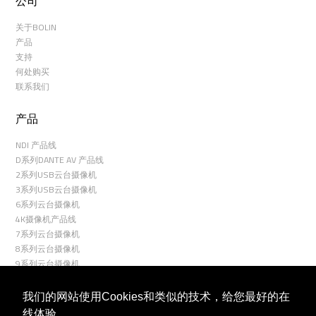
公司
关于BOLIN
产品
支持
何处购买
联系我们
产品
NDI 产品线
D系列DANTE AV 产品线
2系列USB云台摄像机
3系列USB云台摄像机
6系列云台摄像机
4K摄像机产品线
7系列云台摄像机
8系列云台摄像机
9系列云台摄像机
R9系列云台摄像机
室外云台摄像机
我们的网站使用Cookies和类似的技术，给您最好的在
云台控制器
线体验。