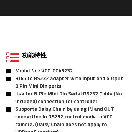
CONTROL CABLE ADAPTER
功能特性
Model No.: VCC-CC45232
RJ45 to RS232 adapter with input and output
8 Pin Mini Din ports
Use for 8-Pin Mini Din Serial RS232 Cable (Not
included) connection for controller.
Supports Daisy Chain by using IN and OUT
connection in RS232 control mode to VCC
camera. (Daisy Chain does not apply to
HDBaseT receiver)