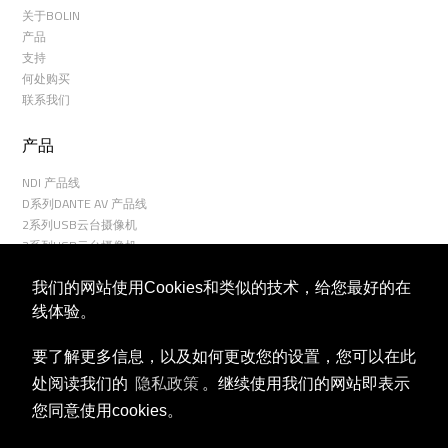
关于BOLIN
产品
支持
何处购买
联系我们
产品
NDI 产品线
D系列DANTE AV 产品线
2系列USB云台摄像机
3系列USB云台摄像机
6系列云台摄像机
4K摄像机产品线
我们的网站使用Cookies和类似的技术，给您最好的在
7系列云台摄像机
线体验。
8系列云台摄像机
9系列云台摄像机
要了解更多信息，以及如何更改您的设置，您可以在此
R9系列云台摄像机
处阅读我们的
隐私政策
。继续使用我们的网站即表示
室外云台摄像机
您同意使用cookies。
云台控制器