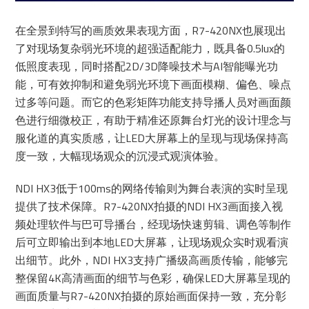
在全景到特写的画质效果表现方面，R7-420NX也展现出
了对现场复杂弱光环境的超强适配能力，既具备0.5lux的
低照度表现，同时搭配2D/3D降噪技术与AI智能曝光功
能，可有效抑制和避免弱光环境下画面模糊、偏色、噪点
过多等问题。而它的色彩矩阵功能支持导播人员对画面颜
色进行细微校正，有助于精准还原舞台灯光的设计理念与
服化道的真实质感，让LED大屏幕上的呈现与现场保持高
度一致，大幅现场观众的沉浸式观演体验。
NDI HX3低于100ms的网络传输则为舞台表演的实时呈现
提供了技术保障。R7-420NX拍摄的NDI HX3画面接入视
频处理软件与巴可导播台，经现场快速剪辑、调色等制作
后可立即输出到本地LED大屏幕，让现场观众实时观看演
出细节。此外，NDI HX3支持广播级高画质传输，能够完
整保留4K高清画面的细节与色彩，确保LED大屏幕呈现的
画面质量与R7-420NX拍摄的原始画面保持一致，充分彰