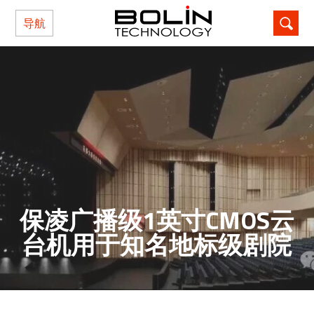
导航
保凌广播级1英寸CMOS云
台机用于知名地标级剧院