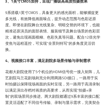
3、1英寸CMOS加持，呈现广播级高画质拍摄效果
9系搭载1英寸CMOS，具备更大的感光面积，能够捕捉更
多光线，有效降低画面噪点，提升动态范围与色彩还原
度。即便在剧院舞台光线复杂、明暗交替的环境下，也能
精准还原演员的面部表情、服装细节及舞台场景的色彩层
次，避免出现画面模糊、色彩失真等问题。配合12倍光学
变焦与远程遥控，可实现“全景到特写”的多角度灵活切
换。
4、视频接口丰富，满足剧院多场景传输与录制需求
花都大剧院使用了5个机位的HDMI信号统一接入矩阵，儿
艺剧院马兰花剧场则充分利用两路SDI接口，一路用于实
时拍摄以保障现场画面的实时呈现，另一路用于高清录制
以满足演出存档对画质的高要求，从而实现“拍摄+录
制”的双场景同步推进。两大剧院都通过9系丰富的接口配
置灵活适配了不同信号传输、录制与显示需求，完美契合