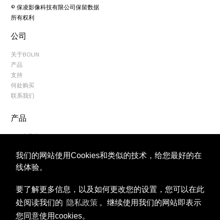
© 保凌影像科技有限公司保留数据
所有权利
公司
关于BOLIN
产品
支持
何处购买
联系我们
产品
NDI 产品线
D系列DANTE AV 产品线
我们的网站使用Cookies和类似的技术，给您最好的在
2系列USB云台摄像机
3系列USB云台摄像机
线体验。
6系列云台摄像机
4K摄像机产品线
要了解更多信息，以及如何更改您的设置，您可以在此
7系列云台摄像机
处阅读我们的
隐私政策
。继续使用我们的网站即表示
8系列云台摄像机
您同意使用cookies。
9系列云台摄像机